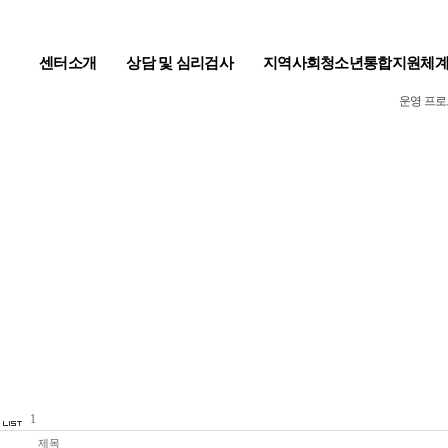
센터소개
상담 및 심리검사
지역사회청소년통합지원체
운영 프
1
번호
제목