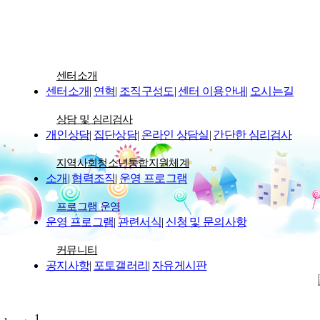
센터소개
센터소개
|
연혁
|
조직구성도
|
센터 이용안내
|
오시는길
상담 및 심리검사
개인상담
|
집단상담
|
온라인 상담실
|
간단한 심리검사
지역사회청소년통합지원체계
소개
|
협력조직
|
운영 프로그램
프로그램 운영
운영 프로그램
|
관련서식
|
신청 및 문의사항
커뮤니티
공지사항
|
포토갤러리
|
자유게시판
1