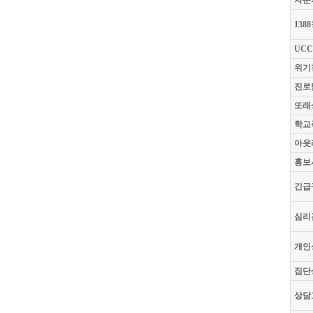
자문
138
UC
위기
진로
또래
학교
아웃
홍보
긴급
심리
개인
집단
상담