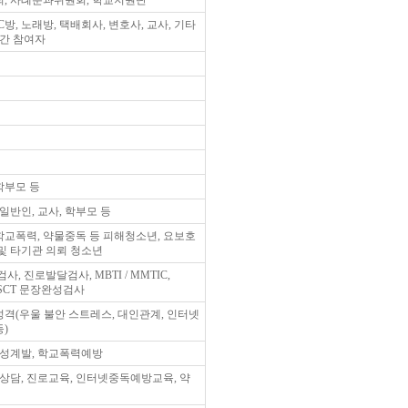
, 사례분과위원회, 학교지원단
C방, 노래방, 택배회사, 변호사, 교사, 기타
민간 참여자
 학부모 등
일반인, 교사, 학부모 등
 학교폭력, 약물중독 등 피해청소년, 요보호
 및 타기관 의뢰 청소년
검사, 진로발달검사, MBTI / MMTIC,
 SCT 문장완성검사
 성격(우울 불안 스트레스, 대인관계, 인터넷
등)
품성계발, 학교폭력예방
래상담, 진로교육, 인터넷중독예방교육, 약