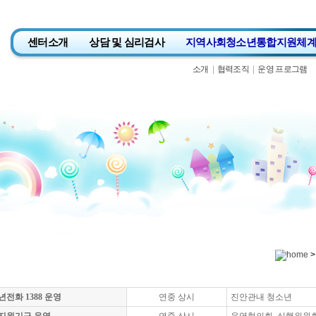
센터소개
상담 및 심리검사
지역사회청소년통합지원체
소개
|
협력조직
|
운영 프로그램
>
전화 1388 운영
연중 상시
진안관내 청소년