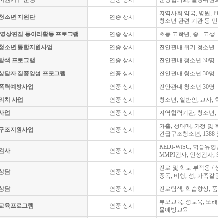
지원기구 운영
연중 상시
운영협의회, 실행위원회
지역사회 약국, 병원, P
8청소년 지원단
연중 상시
청소년 관련 기관 등 
C영상편집 동아리활동 프로그램
연중 상시
초등 고학년, 중 · 고생
청소년 통합지원사업
연중 상시
진안관내 위기 청소년
탐색 프로그램
연중 상시
진안관내 청소년 30명
상담자 집중양성 프로그램
연중 상시
진안관내 청소년 30명
폭력예방사업
연중 상시
진안관내 청소년 30명
리치 사업
연중 상시
청소년, 일반인, 교사,
사업
연중 상시
지역협력기관, 청소년, 
가출, 성매매, 가정 및
구조지원사업
연중 상시
긴급구조청소년, 1388
KEDI-WISC, 학습유형
검사
연중 상시
MMPI검사, 인성검사,
진로 및 학교 부적응 /
상담
연중 상시
중독, 비행, 성, 가족갈
상담
연중 상시
진로탐색, 학습향상, 
부모교육, 성교육, 또
교육프로그램
연중 상시
물예방교육