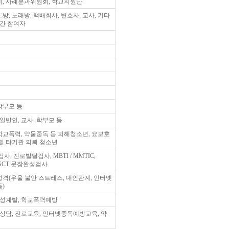
, 사례분과위원회, 학교지원단
C방, 노래방, 택배회사, 변호사, 교사, 기타
민간 참여자
 학부모 등
일반인, 교사, 학부모 등
 학교폭력, 약물중독 등 피해청소년, 요보호
 및 타기관 의뢰 청소년
검사, 진로발달검사, MBTI / MMTIC,
 SCT 문장완성검사
 성격(우울 불안 스트레스, 대인관계, 인터넷
등)
품성계발, 학교폭력예방
래상담, 진로교육, 인터넷중독예방교육, 약