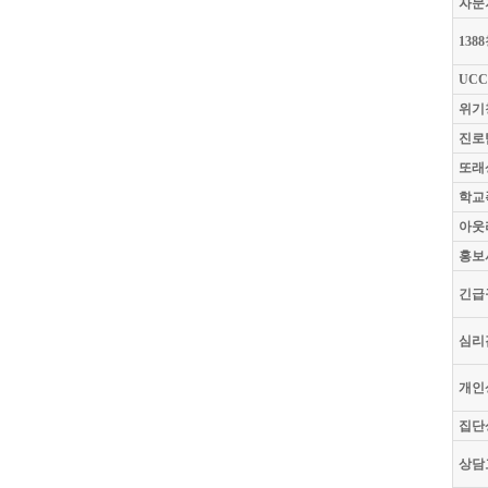
자문
138
UC
위기
진로
또래
학교
아웃
홍보
긴급
심리
개인
집단
상담