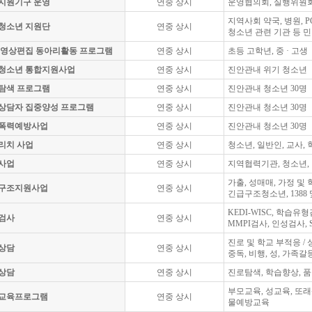
지원기구 운영
연중 상시
운영협의회, 실행위원회
지역사회 약국, 병원, P
8청소년 지원단
연중 상시
청소년 관련 기관 등 
C영상편집 동아리활동 프로그램
연중 상시
초등 고학년, 중 · 고생
청소년 통합지원사업
연중 상시
진안관내 위기 청소년
탐색 프로그램
연중 상시
진안관내 청소년 30명
상담자 집중양성 프로그램
연중 상시
진안관내 청소년 30명
폭력예방사업
연중 상시
진안관내 청소년 30명
리치 사업
연중 상시
청소년, 일반인, 교사,
사업
연중 상시
지역협력기관, 청소년, 
가출, 성매매, 가정 및
구조지원사업
연중 상시
긴급구조청소년, 1388
KEDI-WISC, 학습유형
검사
연중 상시
MMPI검사, 인성검사,
진로 및 학교 부적응 /
상담
연중 상시
중독, 비행, 성, 가족갈
상담
연중 상시
진로탐색, 학습향상, 
부모교육, 성교육, 또
교육프로그램
연중 상시
물예방교육