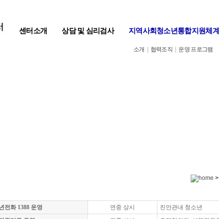
센터소개
상담 및 심리검사
지역사회청소년통합지원체
소개
|
협력조직
|
운영 프로그램
>
전화 1388 운영
연중 상시
진안관내 청소년