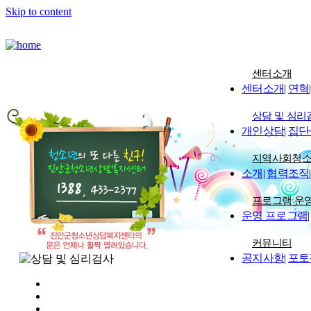
Skip to content
센터소개
센터소개
|
연혁
|
상담 및 심리
개인상담
|
집단
지역사회청
소개
|
협력조직
|
프로그램 운
운영 프로그램
|
커뮤니티
공지사항
|
포토