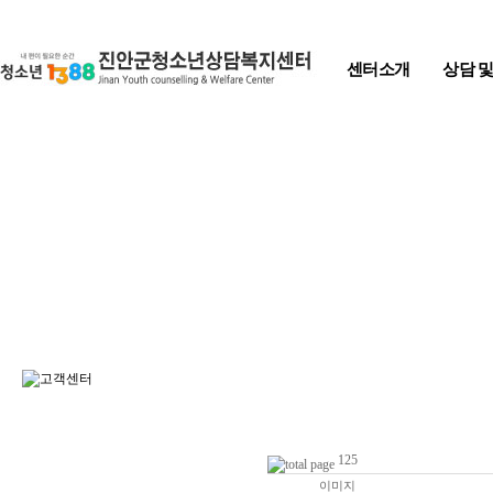
Skip to content
센터소개
상담 
125
이미지
번호