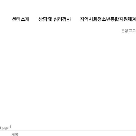
센터소개
상담 및 심리검사
지역사회청소년통합지원체
운영 프
1
번호
제목