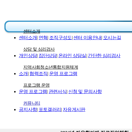
센터소개
센터소개
|
연혁
|
조직구성도
|
센터 이용안내
|
오시는길
상담 및 심리검사
개인상담
|
집단상담
|
온라인 상담실
|
간단한 심리검사
지역사회청소년통합지원체계
소개
|
협력조직
|
운영 프로그램
프로그램 운영
운영 프로그램
|
관련서식
|
신청 및 문의사항
커뮤니티
공지사항
|
포토갤러리
|
자유게시판