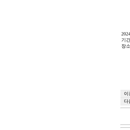
20
기간:
장소
이
다